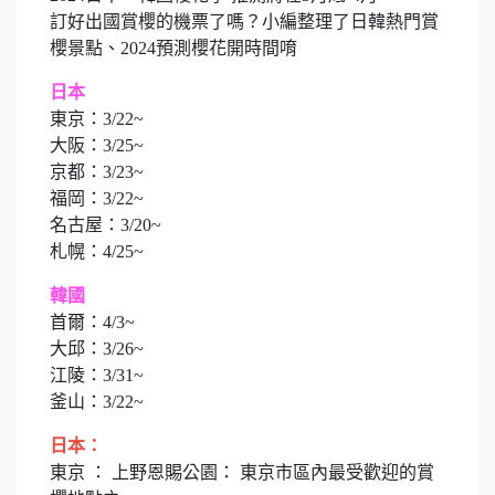
訂好出國賞櫻的機票了嗎？小編整理了日韓熱門賞
櫻景點、2024預測櫻花開時間唷
日本
東京：3/22~
大阪：3/25~
京都：3/23~
福岡：3/22~
名古屋：3/20~
札幌：4/25~
韓國
首爾：4/3~
大邱：3/26~
江陵：3/31~
釜山：3/22~
日本：
東京 ： 上野恩賜公園： 東京市區內最受歡迎的賞