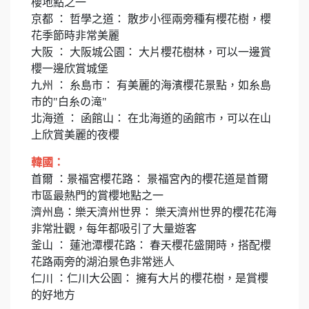
櫻地點之一
京都 ： 哲學之道： 散步小徑兩旁種有櫻花樹，櫻
花季節時非常美麗
大阪 ： 大阪城公園： 大片櫻花樹林，可以一邊賞
櫻一邊欣賞城堡
九州 ： 糸島市： 有美麗的海濱櫻花景點，如糸島
市的"白糸の滝"
北海道 ： 函館山： 在北海道的函館市，可以在山
上欣賞美麗的夜櫻
韓國：
首爾 ：景福宮櫻花路： 景福宮內的櫻花道是首爾
市區最熱門的賞櫻地點之一
濟州島：樂天濟州世界： 樂天濟州世界的櫻花花海
非常壯觀，每年都吸引了大量遊客
釜山 ： 蓮池潭櫻花路： 春天櫻花盛開時，搭配櫻
花路兩旁的湖泊景色非常迷人
仁川 ：仁川大公園： 擁有大片的櫻花樹，是賞櫻
的好地方