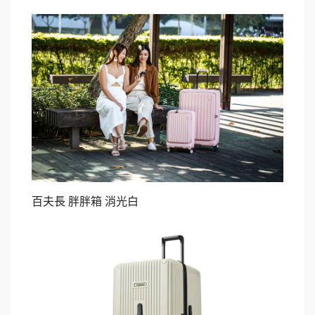
百夫長 胖胖箱 消光白