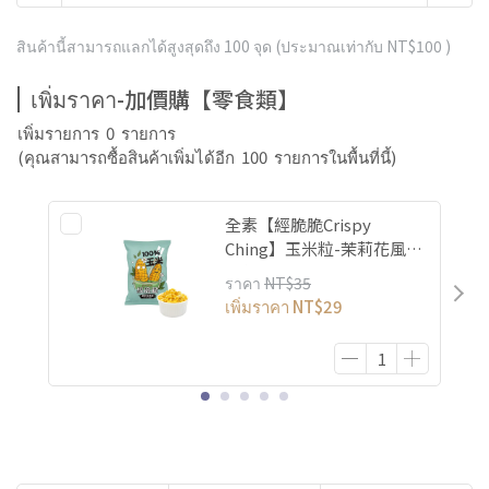
สินค้านี้สามารถแลกได้สูงสุดถึง
100
จุด (ประมาณเท่ากับ
NT$100
)
เพิ่มราคา-加價購【零食類】
เพิ่มรายการ
0
รายการ
(คุณสามารถซื้อสินค้าเพิ่มได้อีก
100
รายการในพื้นที่นี้)
全素【經脆脆Crispy
Ching】玉米粒-茉莉花風味
單包入
ราคา
NT$35
เพิ่มราคา
NT$29