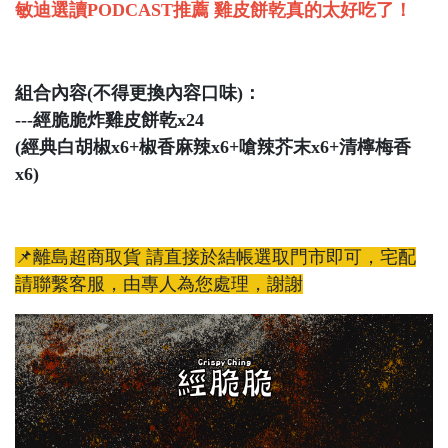
敏迪選讀PODCAST推薦 雞皮餅乾真的太好吃了！
組合內容(不得更換內容口味)：
---經脆脆炸雞皮餅乾x24
(經典白胡椒x6+椒香麻辣x6+嗆辣芥末x6+清檸梅香
x6)
📌離島超商取貨 請直接於結帳選取門市即可，宅配
請聯繫客服，由專人為您處理，謝謝