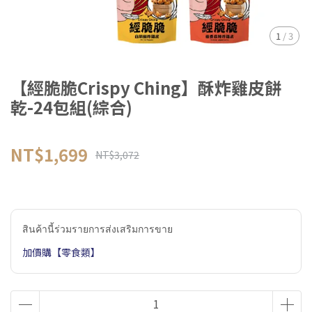
1
/
3
【經脆脆Crispy Ching】酥炸雞皮餅
乾-24包組(綜合)
NT$1,699
NT$3,072
สินค้านี้ร่วมรายการส่งเสริมการขาย
加價購【零食類】