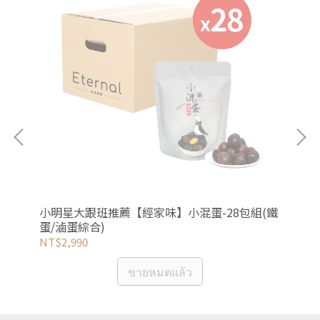
甜不
小明星大跟班推薦【經家味】小混蛋-28包組(鐵
呱吉
蛋/滷蛋綜合)
10
NT$2,990
NT
ขายหมดแล้ว