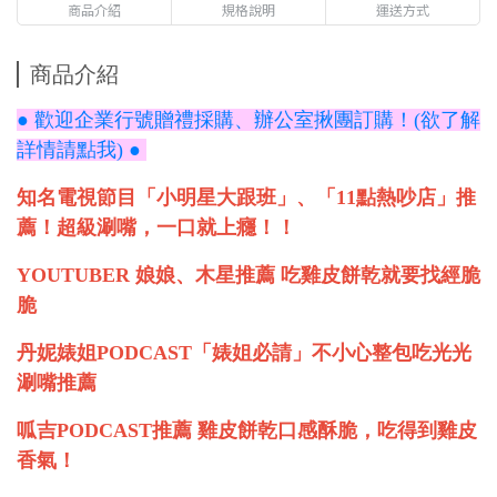
商品介紹
規格說明
運送方式
商品介紹
● 歡迎企業行號贈禮採購、辦公室揪團訂購！(欲了解
詳情請點我) ●
知名電視節目「小明星大跟班」、「11點熱吵店」推
薦！超級涮嘴，一口就上癮！！
YOUTUBER 娘娘、木星推薦 吃雞皮餅乾就要找經脆
脆
丹妮婊姐PODCAST「婊姐必請」不小心整包吃光光
涮嘴推薦
呱吉PODCAST推薦 雞皮餅乾口感酥脆，吃得到雞皮
香氣！