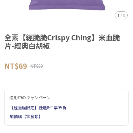
1
/
3
全素【經脆脆Crispy Ching】米血脆
片-經典白胡椒
NT$69
NT$89
適用中のキャンペーン
【經脆脆限定】任選8件享95折
加價購【零食類】