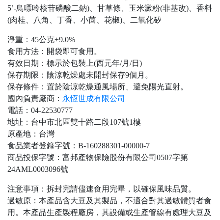
5’-鳥嘌呤核苷磷酸二鈉)、甘草條、玉米澱粉(非基改)、香料
(肉桂、八角、丁香、小茴、花椒)、二氧化矽
淨重：45公克±9.0%
食用方法：開袋即可食用。
有效日期：標示於包裝上(西元年/月/日)
保存期限：陰涼乾燥處未開封保存9個月。
保存條件：置於陰涼乾燥通風場所、避免陽光直射。
國內負責廠商：
永恆世成有限公司
電話：04-22530777
地址：台中市北區雙十路二段107號1樓
原產地：台灣
食品業者登錄字號：B-160288301-00000-7
商品投保字號：富邦產物保險股份有限公司0507字第
24AML0003096號
注意事項：拆封完請儘速食用完畢，以確保風味品質。
過敏原：本產品含大豆及其製品，不適合對其過敏體質者食
用。本產品生產製程廠房，其設備或生產管線有處理大豆及