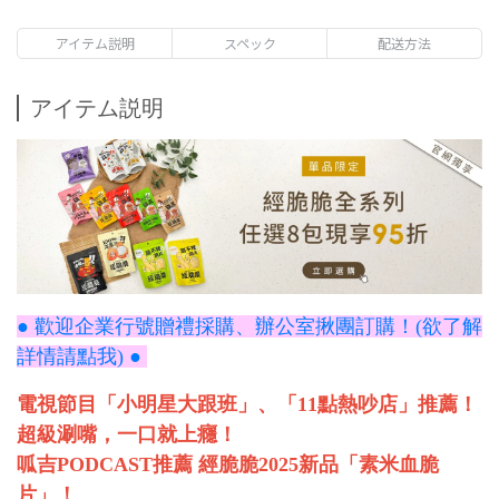
アイテム説明
スペック
配送方法
アイテム説明
● 歡迎企業行號贈禮採購、辦公室揪團訂購！(欲了解
詳情請點我) ●
電視節目「小明星大跟班」、「11點熱吵店」推薦！
超級涮嘴，一口就上癮！
呱吉PODCAST推薦 經脆脆2025新品「素米血脆
片」！