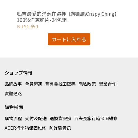
酥炸
呱吉最愛的洋蔥在這裡【經脆脆Crispy Ching】
小明
100%洋蔥脆片-24包組
10
NT$1,659
NT
カートに入れる
ショップ情報
品牌故事
會員禮遇
舊會員找回密碼
隱私政策
異業合作
實體通路
購物指南
購物流程
支付及配送
退換貨服務
百夫長旅行箱保固維修
ACER行李箱保固維修
防詐騙資訊