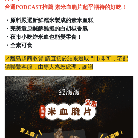
台通PODCAST推薦 素米血脆片超乎期待的好吃！
・原料嚴選新鮮糯米製成的素米血糕
・完美還原鹹酥雞攤的白胡椒香氣
・夜市小吃炸米血也能變零食！
・全素可食
📌離島超商取貨 請直接於結帳選取門市即可，宅配
請聯繫客服，由專人為您處理，謝謝