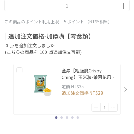
この商品のポイント利用上限：
5
ポイント （
NT$5
相当）
追加注文価格-加價購【零食類】
0
点を追加注文しました
(こちらの商品を
100
点追加注文可能)
全素【經脆脆Crispy
Ching】玉米粒-茉莉花風味
單包入
定価
NT$35
追加注文価格
NT$29