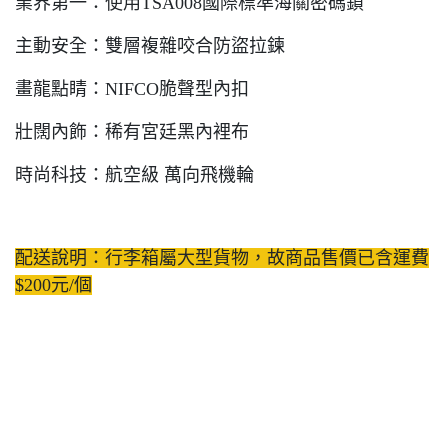
業界第一：使用TSA008國際標準海關密碼鎖
主動安全：雙層複雜咬合防盜拉鍊
畫龍點睛：NIFCO脆聲型內扣
壯闊內飾：稀有宮廷黑內裡布
時尚科技：航空級 萬向飛機輪
配送說明：行李箱屬大型貨物，故商品售價已含運費
$200元/個