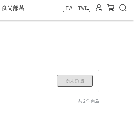
食尚部落
TW ｜ TWD
尚未選購
共 2 件商品