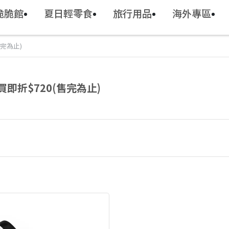
脆脆館
夏日輕零食
旅行用品
海外專區
售完為止)
包買即折$720(售完為止)