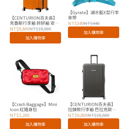
【Gyrate】湖水藍X型行李
束帶
【CENTURION百夫長】
克魯斯行李箱 胖胖箱 安奎
NT$349
NT$440
拉消光橘 29吋 總代理
NT$9,800
NT$18,800
加入購物車
加入購物車
【Crash Baggage】Mini
【CENTURION百夫長】
Icon 紅隨身包
拉鍊款行李箱 巴拉克歐巴
馬深灰 29吋 總代理
NT$2,200
NT$9,800
NT$18,800
加入購物車
加入購物車