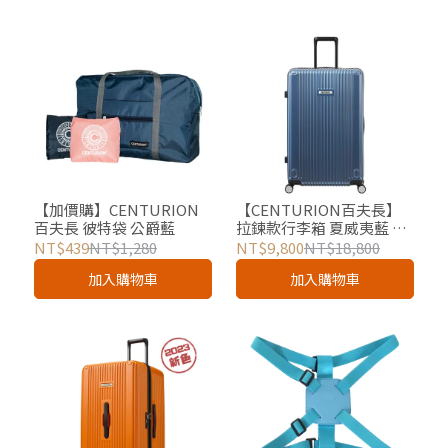
【加價購】CENTURION
【CENTURION百夫長】
百夫長 彼特袋 公爵藍
拉鍊款行李箱 夏威夷藍 29
吋 總代理
NT$439
NT$1,280
NT$9,800
NT$18,800
加入購物車
加入購物車