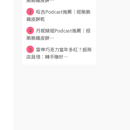
脆脆雞皮餅⋯
3
呱吉Podcast推薦｜經脆脆
雞皮餅乾
4
丹妮婊姐Podcast推薦｜經
脆脆雞皮餅⋯
5
雷神巧克力當年多紅？超商
店員憶：轉手賺好⋯