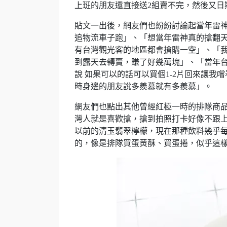
上班的朋友還直接送2組賣不完，然後又日
貼文一出後，網友們也紛紛討論起當年雷
追物流車子跑」、「想當年雷神真的搶翻天
有台灣觀光客的地區都會搶購一空」、「我
到露天去轉賣，賺了好幾萬塊」、「當年
說 如果可以的話可以買個1-2片回來讓我
時身邊的朋友說多羨慕就有多羨慕」。
網友們也點出其他曾經紅極一時的排隊商
灣人就是喜歡搶，搶到拍照打卡好像不跟
以前的清玉翡翠檸檬，現在那種飲料幾乎
的，像是排隊買蛋黃酥、買蛋捲，似乎這