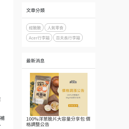
文章分類
經脆脆
人氣零食
Acer行李箱
百夫長行李箱
最新消息
厚
100%洋蔥脆片大容量分享包 價
剛補
格調整公告
多