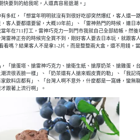
期快要到的給我呢，人還真容易退潮。」
神有多紅，「想當年明明就沒有到很好吃卻突然爆紅，客人還一
，客人要都還要留，大概10年前」、「雷神熱門的時候，連日
當年在711打工，雷神巧克力一到門市我就自己全部結帳，然後
台灣雷神正夯的時候完全買不到，剛好客人要去日本玩，就跟客
嚐看看嗎？結果客人不是拿1-2片，而是整整兩大盒，還不用錢，
品，「搶蛋塔、搶雷神巧克力、搶衛生紙、搶厚奶茶、搶雞蛋，
上潮流很丟臉一樣」、「奶茶還有人搶來蝦皮賣的勒」、「我記
每家飲料店都有」、「台灣人啊不意外，什麼都是一窩蜂，蠻無
樣才跟著上流行啊」。