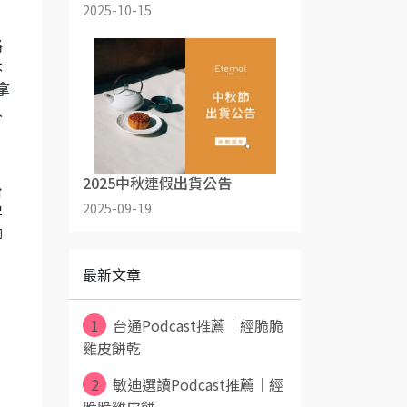
2025-10-15
路
本
拿
人
當
2025中秋連假出貨公告
台
2025-09-19
得
聊
最新文章
1
台通Podcast推薦｜經脆脆
雞皮餅乾
2
敏迪選讀Podcast推薦｜經