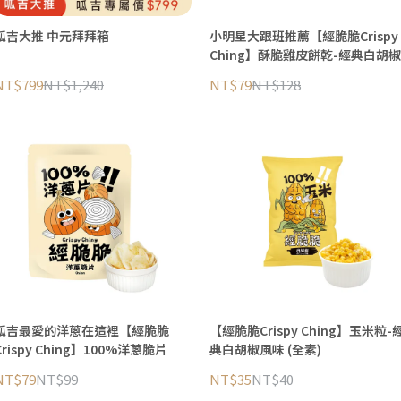
呱吉大推 中元拜拜箱
小明星大跟班推薦【經脆脆Crispy
Ching】酥脆雞皮餅乾-經典白胡椒
NT$799
NT$1,240
NT$79
NT$128
呱吉最愛的洋蔥在這裡【經脆脆
【經脆脆Crispy Ching】玉米粒-
Crispy Ching】100%洋蔥脆片
典白胡椒風味 (全素)
NT$79
NT$99
NT$35
NT$40