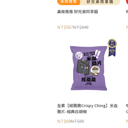
鼻妹推推 好兄弟同享箱
NT$567
NT$840
全素【經脆脆Crispy Ching】米血
脆片-經典白胡椒
NT$69
NT$89