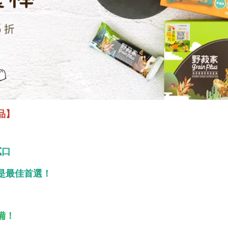
品】
膩口
是最佳首選！
備！