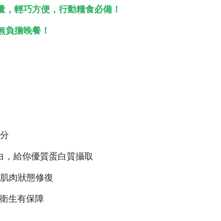
量，輕巧方便，行動糧食必備！
無負擔晚餐！
加分
白，給你優質蛋白質攝取
的肌肉狀態修復
安全衛生有保障