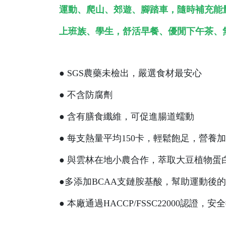
運動、爬山、郊遊、腳踏車，隨時補充能
上班族、學生，舒活早餐、優閒下午茶、
● SGS農藥未檢出，嚴選食材最安心
● 不含防腐劑
● 含有膳食纖維，可促進腸道蠕動
● 每支熱量平均150卡，輕鬆飽足，營養
● 與雲林在地小農合作，萃取大豆植物蛋
●多添加BCAA支鏈胺基酸，幫助運動後
● 本廠通過HACCP/FSSC22000認證，