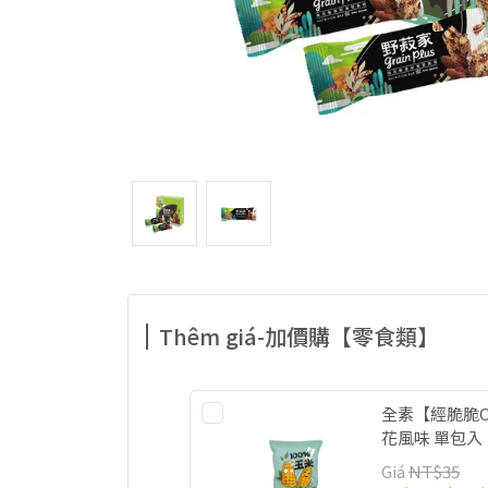
Thêm giá-加價購【零食類】
全素【經脆脆Cr
花風味 單包入
Giá
NT$35