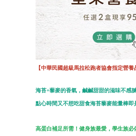
【中華民國超級馬拉松跑者協會指定營養
海苔+藜麥的香氣，鹹鹹甜甜的滋味不感
點心時間又不想吃甜食海苔藜麥能量棒即
高蛋白補足所需！健身族最愛，學生族必