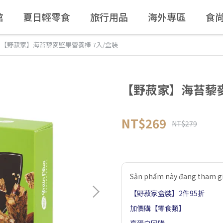
館
夏日輕零食
旅行用品
海外專區
食
【野菽家】海苔藜麥堅果營養棒 7入/盒裝
【野菽家】海苔藜麥
NT$269
NT$279
Sản phẩm này đang tham gi
【野菽家盒裝】2件95折
加價購【零食類】