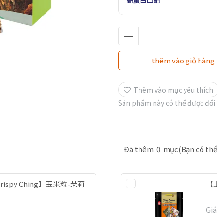
高蛋白回購
thêm vào giỏ hàng
Thêm vào mục yêu thích
Sản phẩm này có thể được đổi
Đã thêm
0
mục
(Bạn có t
ispy Ching】玉米粒-茉莉
【
Giá