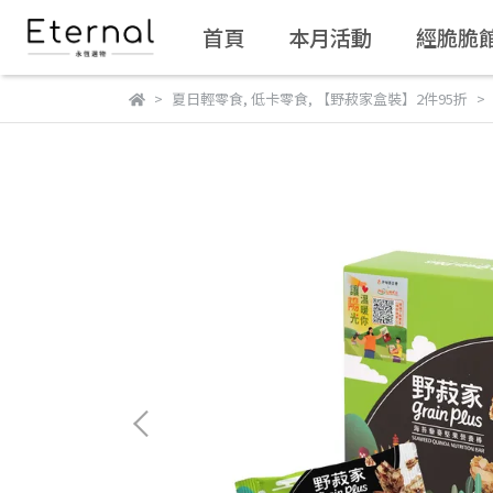
首頁
本月活動
經脆脆
夏日輕零食
,
低卡零食
,
【野菽家盒裝】2件95折