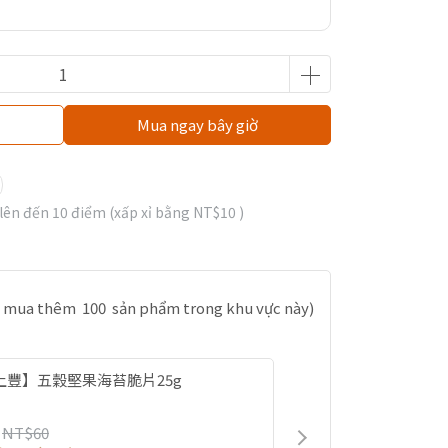
Mua ngay bây giờ
 lên đến
10
điểm (xấp xỉ bằng
NT$10
)
hể mua thêm
100
sản phẩm trong khu vực này)
上豐】五穀堅果海苔脆片25g
NT$60