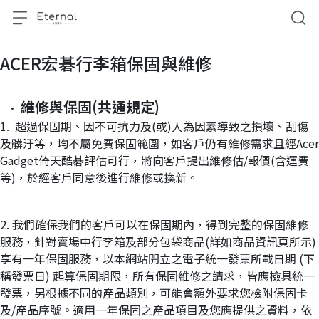
ACER宏碁行李箱保固與維修
維修與保固(共通規定)
1.  超過保固期、因不可抗力及(或)人為因素導致之損壞、刮傷
及髒汙等，均不屬免費保固範圍，如客戶仍有維修需求且經Acer 
Gadget倚天酷碁評估可行，將向客戶提出維修估/報價(含運費
等)，於經客戶同意後進行維修或換新。
2. 我們確保我們的客戶可以在保固期內，得到完整的保固維修
服務，針對賣場中行李箱及部分包袋商品(詳如商品資訊頁所示)
享有一年保固服務，以本網站開立之電子統一發票所載日期 (下
稱發票日) 起算保固期限，所有保固維修之請求，皆應檢具統一
發票，另根據不同的產品類別，可能會額外要求您檢附保固卡
及/產品序號。適用一年保固之產品項目及您應提供之資料，依