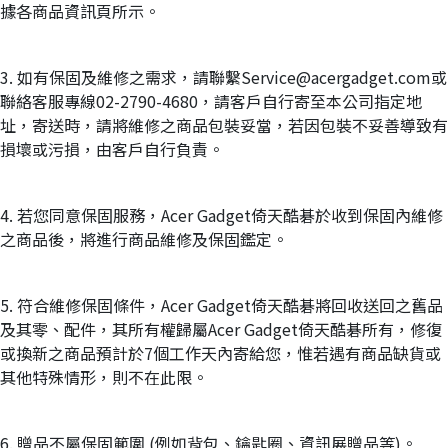
據各商品資訊頁所示。
3. 如有保固及維修之需求，請聯繫Service@acergadget.com或
聯絡客服專線02-2790-4680，請客戶自行寄至本公司指定地
址，寄送時，請將維修之商品包裝妥當，若因包裝不妥善導致有
損壞或污損，由客戶自行負責。
4. 若您同意保固服務，Acer Gadget倚天酷碁於收到保固內維修
之商品後，將進行商品維修及保固鑑定。
5. 符合維修保固條件，Acer Gadget倚天酷碁將回收送回之舊品
及其零、配件，其所有權歸屬Acer Gadget倚天酷碁所有，修復
或換新之商品預計於7個工作天內寄給您，惟若遇有商品缺貨或
其他特殊情形，則不在此限。
6. 贈品不屬保固範圍 (例如背包、鑰匙圈、資訊展贈品等)。