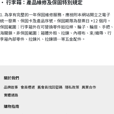
· 行李箱：產品維修及保固特別規定
1. 為享有完整的一年保固維修服務，應檢附本網站開立之電子
統一發票、保固卡及產品序號，保固期限為發票日 +12 個月。
保固範圍：行李箱外在可替換零件如拉桿、輪子、輪座、手把、
海關鎖。非保固範圍：箱體外殼、拉鍊、內裡布、束/織帶、行
李箱內部零件、拉鍊片、拉鍊頭…等五金配件。
關於我們
品牌故事
會員禮遇
舊會員找回密碼
隱私政策
異業合作
實體通路
購物指南