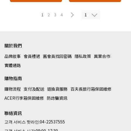
1
1
2
3
4
關於我們
品牌故事
會員禮遇
舊會員找回密碼
隱私政策
異業合作
實體通路
購物指南
購物流程
支付及配送
退換貨服務
百夫長旅行箱保固維修
ACER行李箱保固維修
防詐騙資訊
聯絡資訊
고객 서비스 핫라인:04-22537555
고객 서비스 시간:09:00-17:30