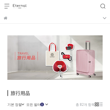
旅行用品
기본 정렬
모든 필터
총 82개 항목