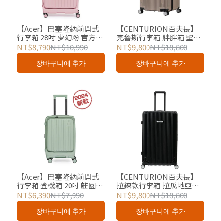
【Acer】巴塞隆納前開式
【CENTURION百夫長】
行李箱 28吋 夢幻粉 官方授
克魯斯行李箱 胖胖箱 聖海
權
蓮娜消光藕 29吋 總代理
NT$8,790
NT$10,990
NT$9,800
NT$18,800
장바구니에 추가
장바구니에 추가
【Acer】巴塞隆納前開式
【CENTURION百夫長】
行李箱 登機箱 20吋 莊園綠
拉鍊款行李箱 拉瓜地亞黑
官方授權
29吋 總代理
NT$6,390
NT$7,990
NT$9,800
NT$18,800
장바구니에 추가
장바구니에 추가