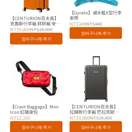
【Gyrate】湖水藍X型行李
束帶
【CENTURION百夫長】
克魯斯行李箱 胖胖箱 安奎
NT$349
NT$440
拉消光橘 29吋 總代理
NT$9,800
NT$18,800
장바구니에 추가
장바구니에 추가
【Crash Baggage】Mini
【CENTURION百夫長】
Icon 紅隨身包
拉鍊款行李箱 巴拉克歐巴
馬深灰 29吋 總代理
NT$2,200
NT$9,800
NT$18,800
장바구니에 추가
장바구니에 추가