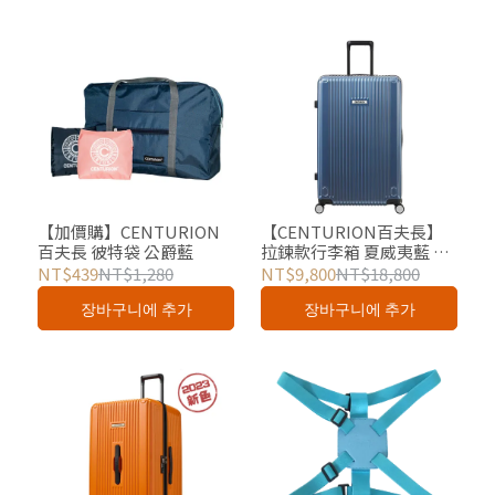
【加價購】CENTURION
【CENTURION百夫長】
百夫長 彼特袋 公爵藍
拉鍊款行李箱 夏威夷藍 29
吋 總代理
NT$439
NT$1,280
NT$9,800
NT$18,800
장바구니에 추가
장바구니에 추가