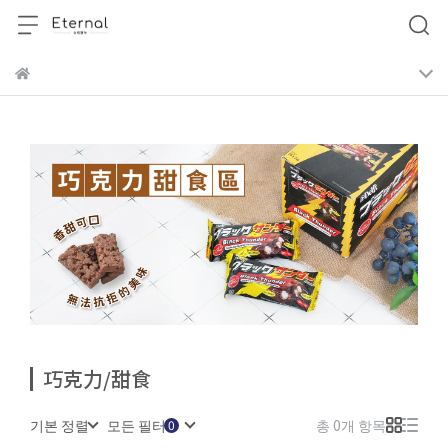
巧克力/甜食
기본 정렬
모든 필터
총 0개 항목