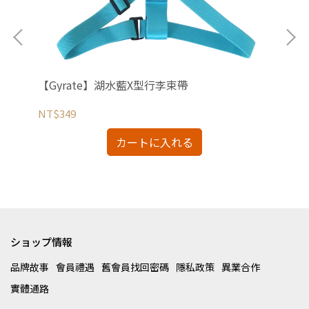
【Gyrate】湖水藍X型行李束帶
【
NT$349
NT
カートに入れる
ショップ情報
品牌故事
會員禮遇
舊會員找回密碼
隱私政策
異業合作
實體通路