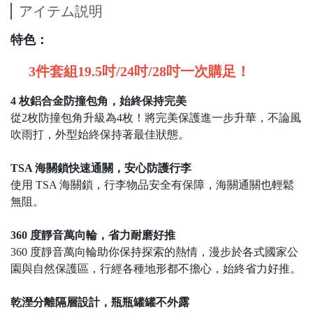
アイテム説明
特色：
3件套組19.5吋/24吋/28吋一次購足！
4 枚鋁合金防撞包角，始終保持完美
從2枚防撞包角升級為4枚！將完美保護進一步升華，不論風
吹雨打，外型始終保持著最佳狀態。
TSA 海關鎖快速通關，安心防護行李
使用 TSA 海關鎖，行李物品安全有保障，海關通關也輕鬆
無阻。
360 度靜音萬向輪，省力耐磨好推
360 度靜音萬向輪助你保持探索的熱情，漫步於各式國家公
園與自然保護區，行經各種地形都不擔心，始終省力好推。
乾溼分離隔層設計，瓶瓶罐罐不外露