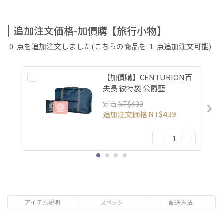
追加注文価格-加價購【旅行小物】
0
点を追加注文しました
(こちらの商品を
1
点追加注文可能)
【加價購】CENTURION百
夫長 彼特袋 公爵藍
定価
NT$439
追加注文価格
NT$439
アイテム説明
スペック
配送方法