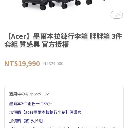
1
/
5
【Acer】墨爾本拉鍊行李箱 胖胖箱 3件
套組 質感黑 官方授權
NT$19,990
NT$24,000
適用中のキャンペーン
墨爾本3件組任一件85折
加價購【acer墨爾本拉鍊行李箱】保護套
加價購【旅行小物】