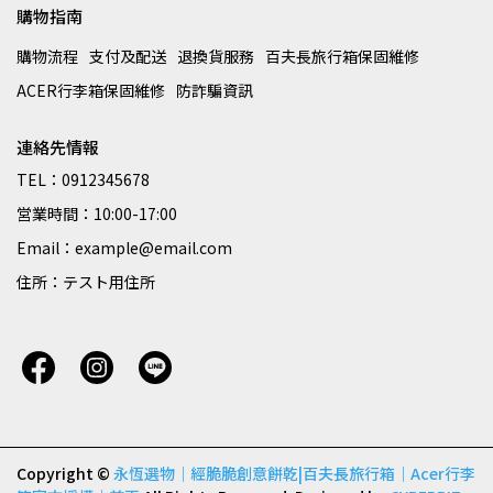
購物指南
購物流程
支付及配送
退換貨服務
百夫長旅行箱保固維修
ACER行李箱保固維修
防詐騙資訊
連絡先情報
TEL：0912345678
営業時間：10:00-17:00
Email：example@email.com
住所：テスト用住所
Copyright ©
永恆選物｜經脆脆創意餅乾|百夫長旅行箱｜Acer行李