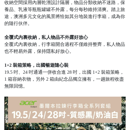
收納空間採用內層乾溼設計隔層，物品分類收納不迷路，保
養品、乳液等瓶瓶罐罐不外露，每分每秒維持清爽。踏上旅
途，澳洲多元文化的風景將恰如其分地裝進行李箱，成為你
的隨行伙伴。
全覆式內裏收納，私人物品不外露好放心
全覆式內裏收納，行李箱開合過程不僅維持整齊，私人物品
也不輕易外露，保持隱私好放心。
1+2 裝箱策略，出國暢遊隨心裝
19.5 吋、24 吋通通一併收合進 28 吋，出國 1+2 裝箱策略，
1 箱容納衣物，另外 2 箱由紀念品獨立擁有，一趟旅程收盡
無限回憶。