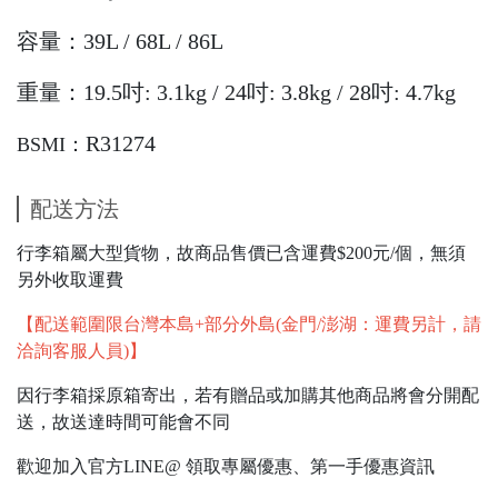
容量：39L / 68L / 86L
重量：19.5吋: 3.1kg / 24吋: 3.8kg / 28吋: 4.7kg
R31274
BSMI：
配送方法
行李箱屬大型貨物，故商品售價已含運費$200元/個，無須
另外收取運費
【配送範圍限台灣本島+部分外島(金門/澎湖：運費另計，請
洽詢客服人員)】
因行李箱採原箱寄出，若有贈品或加購其他商品將會分開配
送，故送達時間可能會不同
歡迎加入官方LINE@ 領取專屬優惠、第一手優惠資訊