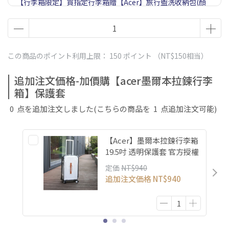
【行李箱限定】買指定行李箱贈【Acer】旅行盥洗收納包(顏
色隨機，送完截止)
この商品のポイント利用上限：
150
ポイント （
NT$150
相当）
追加注文価格-加價購【acer墨爾本拉鍊行李
箱】保護套
0
点を追加注文しました
(こちらの商品を
1
点追加注文可能)
【Acer】墨爾本拉鍊行李箱
19.5吋 透明保護套 官方授權
定価
NT$940
追加注文価格
NT$940