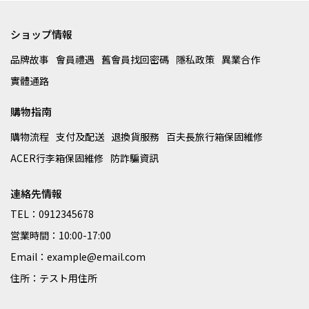
ショップ情報
品牌故事
會員禮遇
舊會員找回密碼
隱私政策
異業合作
實體通路
購物指南
購物流程
支付及配送
退換貨服務
百夫長旅行箱保固維修
ACER行李箱保固維修
防詐騙資訊
連絡先情報
TEL：0912345678
営業時間：10:00-17:00
Email：example@email.com
住所：テスト用住所