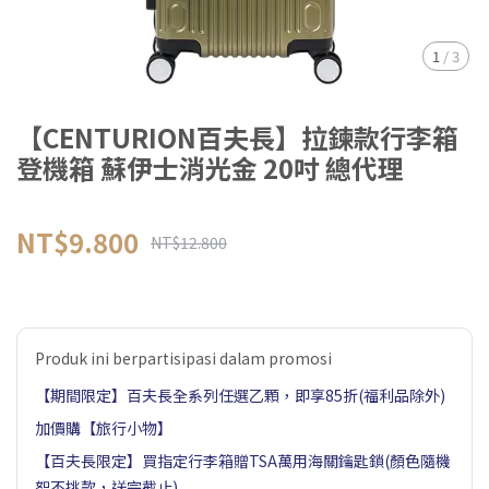
1
/
3
【CENTURION百夫長】拉鍊款行李箱
登機箱 蘇伊士消光金 20吋 總代理
NT$9.800
NT$12.800
Produk ini berpartisipasi dalam promosi
【期間限定】百夫長全系列任選乙顆，即享85折(福利品除外)
加價購【旅行小物】
【百夫長限定】買指定行李箱贈TSA萬用海關鑰匙鎖(顏色隨機
恕不挑款，送完截止)