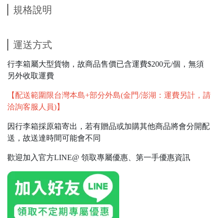
規格說明
運送方式
行李箱屬大型貨物，故商品售價已含運費$200元/個，無須
另外收取運費
【配送範圍限台灣本島+部分外島(金門/澎湖：運費另計，請
洽詢客服人員)】
因行李箱採原箱寄出，若有贈品或加購其他商品將會分開配
送，故送達時間可能會不同
歡迎加入官方LINE@ 領取專屬優惠、第一手優惠資訊