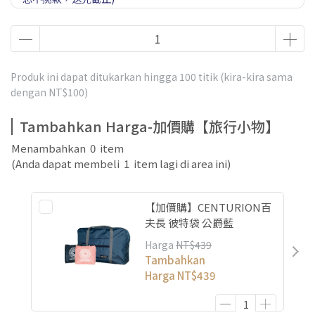
買行李箱贈送優惠券 長期
Produk ini dapat ditukarkan hingga
100
titik (kira-kira sama
dengan
NT$100
)
Tambahkan Harga-加價購【旅行小物】
Menambahkan
0
item
(Anda dapat membeli
1
item lagi di area ini)
【加價購】CENTURION百
夫長 彼特袋 公爵藍
Harga
NT$439
Tambahkan
Harga
NT$439