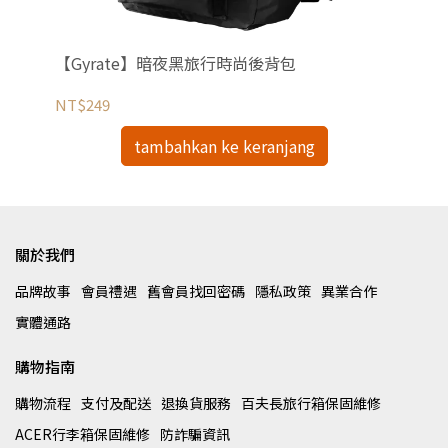
【Gyrate】暗夜黑旅行時尚後背包
【
NT$249
NT
tambahkan ke keranjang
關於我們
品牌故事
會員禮遇
舊會員找回密碼
隱私政策
異業合作
實體通路
購物指南
購物流程
支付及配送
退換貨服務
百夫長旅行箱保固維修
ACER行李箱保固維修
防詐騙資訊