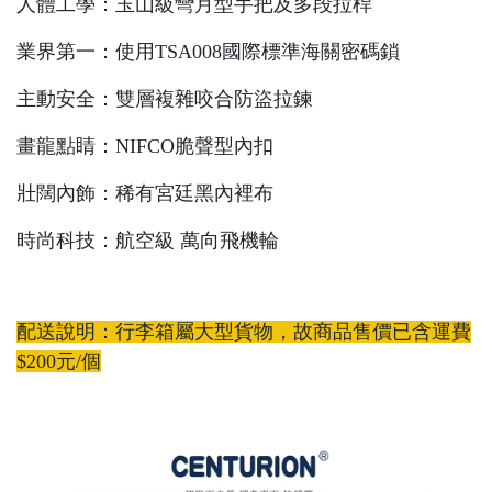
人體工學：玉山級彎月型手把及多段拉桿
業界第一：使用TSA008國際標準海關密碼鎖
主動安全：雙層複雜咬合防盜拉鍊
畫龍點睛：NIFCO脆聲型內扣
壯闊內飾：稀有宮廷黑內裡布
時尚科技：航空級 萬向飛機輪
配送說明：行李箱屬大型貨物，故商品售價已含運費
$200元/個