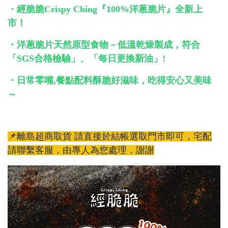
・經脆脆Crispy Ching『100%洋蔥脆片』全新上
市！
・洋蔥脆片天然原型食物－低溫乾燥製成，符合
「SGS合格檢驗」、「每日更換新油」!
・日常零嘴,餐點配料酥脆好滋味，吃得安心又美味
～
📌離島超商取貨 請直接於結帳選取門市即可，宅配
請聯繫客服，由專人為您處理，謝謝