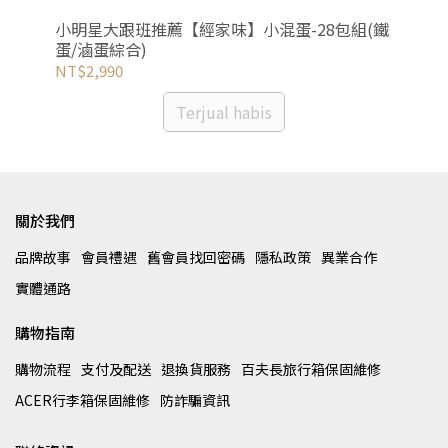
甜不
小明星大跟班推薦【經家味】小混蛋-28包組(鐵
呱吉
蛋/滷蛋綜合)
10
NT$2,990
NT
Terjual habis
關於我們
品牌故事
會員禮遇
舊會員找回密碼
隱私政策
異業合作
實體通路
購物指南
購物流程
支付及配送
退換貨服務
百夫長旅行箱保固維修
ACER行李箱保固維修
防詐騙資訊