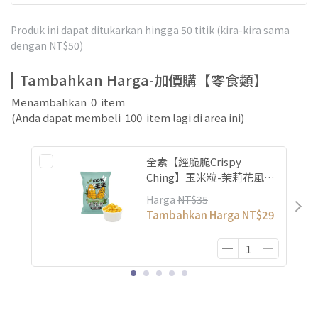
Produk ini dapat ditukarkan hingga
50
titik (kira-kira sama
dengan
NT$50
)
Tambahkan Harga-加價購【零食類】
Menambahkan
0
item
(Anda dapat membeli
100
item lagi di area ini)
全素【經脆脆Crispy
Ching】玉米粒-茉莉花風味
單包入
Harga
NT$35
Tambahkan Harga
NT$29