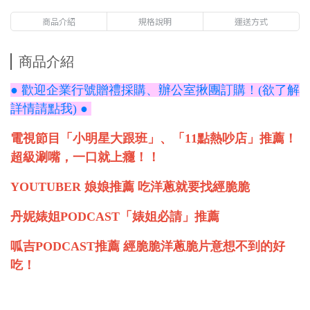
商品介紹
規格說明
運送方式
商品介紹
● 歡迎企業行號贈禮採購、辦公室揪團訂購！(欲了解
詳情請點我) ●
電視節目「小明星大跟班」、「11點熱吵店」推薦！
超級涮嘴，一口就上癮！！
YOUTUBER 娘娘推薦 吃洋蔥就要找經脆脆
丹妮婊姐PODCAST「婊姐必請」推薦
呱吉PODCAST推薦 經脆脆洋蔥脆片意想不到的好
吃！