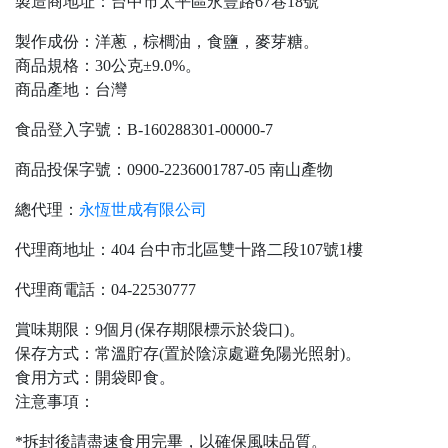
製造商地址：台中市太平區永豐路67巷18號
製作成份：洋蔥，棕櫚油，食鹽，麥芽糖。
商品規格：30公克±9.0%。
商品產地：台灣
食品登入字號：B-160288301-00000-7
商品投保字號：0900-2236001787-05 南山產物
總代理：
永恆世成有限公司
代理商地址：404 台中市北區雙十路二段107號1樓
代理商電話：04-22530777
賞味期限：9個月(保存期限標示於袋口)。
保存方式：常溫貯存(置於陰涼處避免陽光照射)。
食用方式：開袋即食。
注意事項：
*拆封後請盡速食用完畢，以確保風味品質。