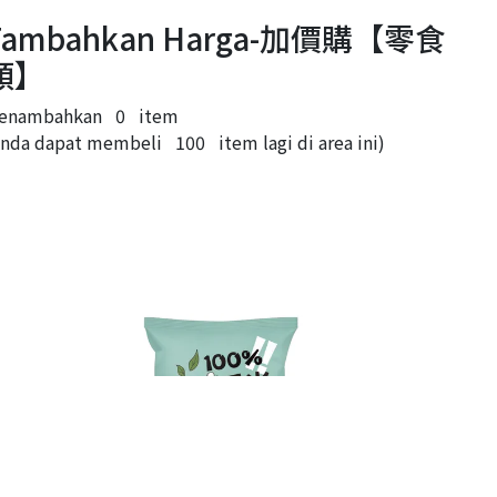
Tambahkan Harga-加價購【零食
類】
enambahkan
0
item
Anda dapat membeli
100
item lagi di area ini)