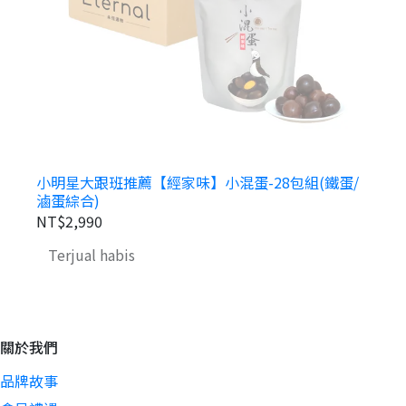
脆
小明星大跟班推薦【經家味】小混蛋-28包組(鐵蛋/
滷蛋綜合)
NT$2,990
N
Terjual habis
關於我們
品牌故事