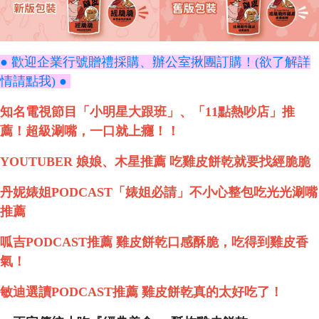
● 歡迎企業行號贈禮採購、辦公室揪團訂購！(欲了解詳
情請點我) ●
知名電視節目「小明星大跟班」、「11點熱吵店」推
薦！超級涮嘴，一口就上癮！！
YOUTUBER 娘娘、木星推薦 吃雞皮餅乾就要找經脆脆
丹妮婊姐PODCAST「婊姐必請」不小心整包吃光光涮嘴
推薦
呱吉PODCAST推薦 雞皮餅乾口感酥脆，吃得到雞皮香
氣！
敏迪選讀PODCAST推薦 雞皮餅乾真的太好吃了！