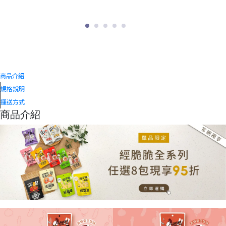
全素【經脆脆Crispy Ching】玉米粒-茉莉花風
【
味 單包入
Ha
商品介紹
Ta
Harga
NT$35
規格說明
Tambahkan Harga
NT$29
運送方式
8606
商品介紹
76585154,PAA00040,35.0,489,40.0,deny,1.0,,
【上豐
全素【經脆脆Crispy Ching】玉米粒-茉莉花風味
單包入 - ,cyberbiz,