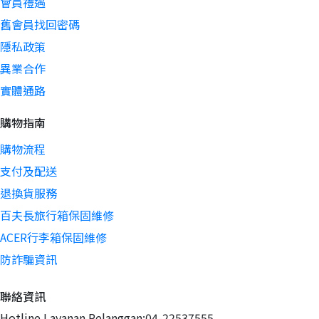
會員禮遇
舊會員找回密碼
隱私政策
異業合作
實體通路
購物指南
購物流程
支付及配送
退換貨服務
百夫長旅行箱保固維修
ACER行李箱保固維修
防詐騙資訊
聯絡資訊
Hotline Layanan Pelanggan:04-22537555