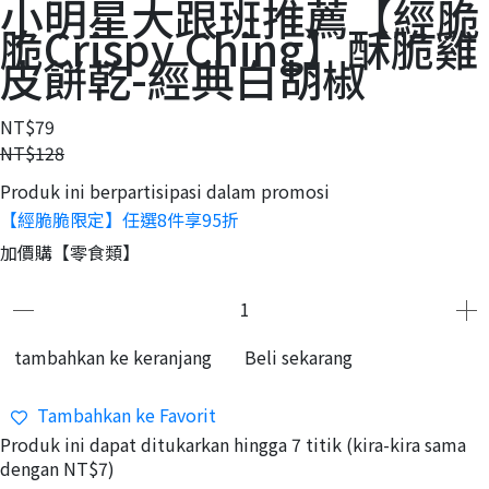
小明星大跟班推薦【經脆
脆Crispy Ching】酥脆雞
皮餅乾-經典白胡椒
NT$79
NT$128
Produk ini berpartisipasi dalam promosi
【經脆脆限定】任選8件享95折
加價購【零食類】
tambahkan ke keranjang
Beli sekarang
Tambahkan ke Favorit
Produk ini dapat ditukarkan hingga
7
titik (kira-kira sama
dengan
NT$7
)