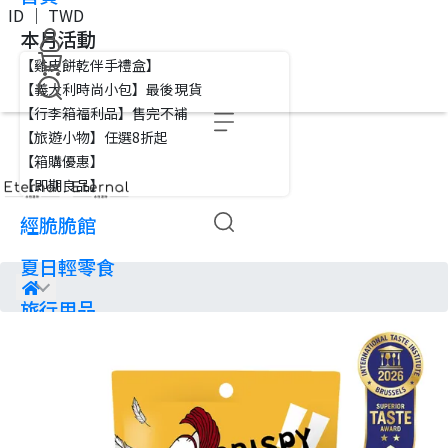
ID ｜ TWD
本月活動
【雞皮餅乾伴手禮盒】
【義大利時尚小包】最後現貨
【行李箱福利品】售完不補
【旅遊小物】任選8折起
【箱購優惠】
【即期良品】
經脆脆館
夏日輕零食
旅行用品
行李箱/胖胖箱
旅遊小物
隨身小包
海外專區