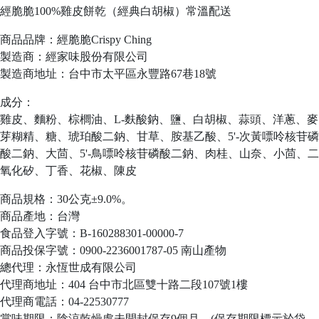
經脆脆100%雞皮餅乾（經典白胡椒）常溫配送
商品品牌：經脆脆Crispy Ching
製造商：經家味股份有限公司
製造商地址：台中市太平區永豐路67巷18號
成分：
雞皮、麵粉、棕櫚油、L-麩酸鈉、鹽、白胡椒、蒜頭、洋蔥、麥
芽糊精、糖、琥珀酸二鈉、甘草、胺基乙酸、5'-次黃嘌呤核苷磷
酸二鈉、大茴、5'-鳥嘌呤核苷磷酸二鈉、肉桂、山奈、小茴、二
氧化矽、丁香、花椒、陳皮
商品規格：30公克±9.0%。
商品產地：台灣
食品登入字號：B-160288301-00000-7
商品投保字號：0900-2236001787-05 南山產物
總代理：永恆世成有限公司
代理商地址：404 台中市北區雙十路二段107號1樓
代理商電話：04-22530777
賞味期限：陰涼乾燥處未開封保存9個月。(保存期限標示於袋