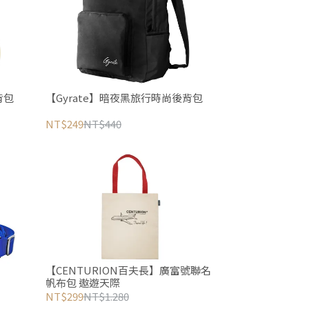
背包
【Gyrate】暗夜黑旅行時尚後背包
NT$249
NT$440
【CENTURION百夫長】廣富號聯名
帆布包 遨遊天際
NT$299
NT$1.280