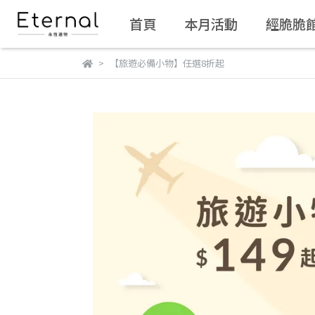
首頁
本月活動
經脆脆
【旅遊必備小物】任選8折起