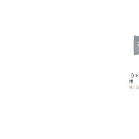
【C
藍
NT$