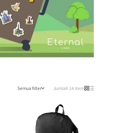
Semua filter
Jumlah 14 item