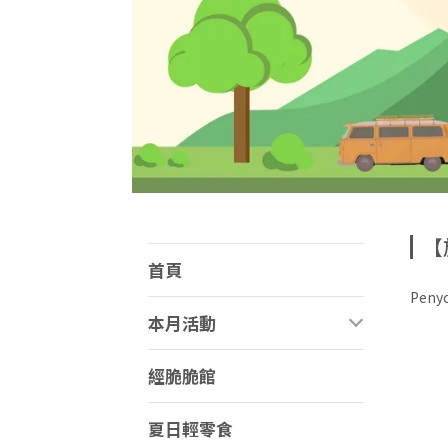
【
首頁
Penyo
本月活動
經脆脆館
夏日輕零食