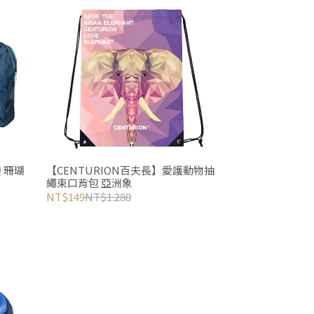
 珊瑚
【CENTURION百夫長】愛護動物抽
繩束口背包 亞洲象
NT$149
NT$1.280