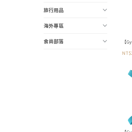
旅行用品
海外專區
食尚部落
【G
NT$
【G