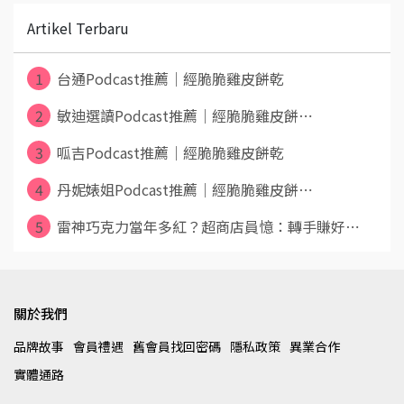
Artikel Terbaru
1
台通Podcast推薦｜經脆脆雞皮餅乾
2
敏迪選讀Podcast推薦｜經脆脆雞皮餅⋯
3
呱吉Podcast推薦｜經脆脆雞皮餅乾
4
丹妮婊姐Podcast推薦｜經脆脆雞皮餅⋯
5
雷神巧克力當年多紅？超商店員憶：轉手賺好⋯
關於我們
品牌故事
會員禮遇
舊會員找回密碼
隱私政策
異業合作
實體通路