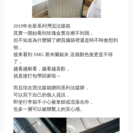
2019年全新系列灣流法籮箱
其實一開始看到玫瑰金實在燃不到我，
但不知道為什麼關了網頁腦袋裡還是時不時會想到
他，
後來看到 SMG 斯米蘭銀灰 這個顏色後更是不得
了，
越看越耐看，越看越喜歡，
就直接打包帶回家啦～
而且現在買法籮箱贈同系列法籮牌，
可以寫下自己的個人資訊，
即使行李箱不小心被拿錯或流落在外，
也多一層可以被聯繫上的安心感。