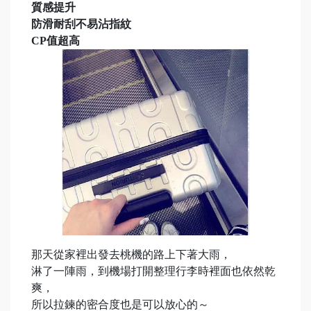
質感提升
防滑耐刮不易沾指紋
CP值超高
那天從家裡出發去桃機的路上下著大雨，
淋了一陣雨，到機場打開整理行李時裡面也依然乾
爽，
所以拉鍊的密合度也是可以放心的～