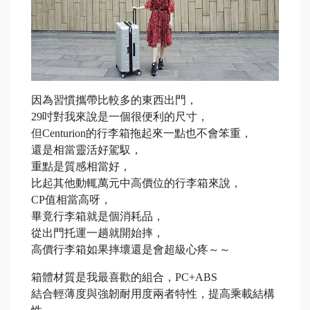
因為習慣攜帶比較多的東西出門，
29吋對我來說是一個很便利的尺寸，
但Centurion的行李箱拖起來一點也不會笨重，
還是相當靈活好駕馭，
重點是質感相當好，
比起其他動輒萬元中高價位的行李箱來說，
CP值相當高呀，
畢竟行李箱就是個消耗品，
從出門托運一趟就開始摔，
高價行李箱如果摔壞還是會超級心疼～～
箱體材質是我最喜歡的組合，PC+ABS
結合輕薄度與強韌耐用度兩者特性，提高乘載結構