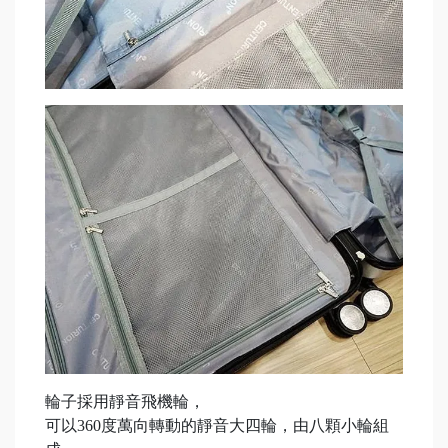
輪子採用靜音飛機輪，
可以360度萬向轉動的靜音大四輪，由八顆小輪組