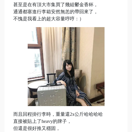
甚至是在有頂大市集買了幾組鬱金香杯，
通通都塞進行李箱安然無恙的帶回來了，
不愧是我看上的超大容量哼哼：）
而且回程掛行李時，重量還2x公斤哈哈哈哈
直接被貼上了heavy的牌子，
但還是很好推又穩固，