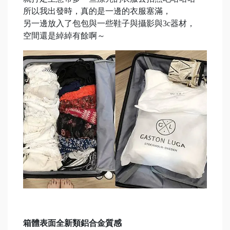
所以我出發時，真的是一邊的衣服塞滿，
另一邊放入了包包與一些鞋子與攝影與3c器材，
空間還是綽綽有餘啊～
箱體表面全新類鋁合金質感