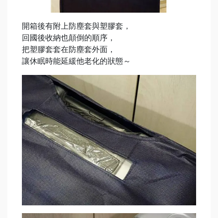
開箱後有附上防塵套與塑膠套，
回國後收納也顛倒的順序，
把塑膠套套在防塵套外面，
讓休眠時能延緩他老化的狀態～