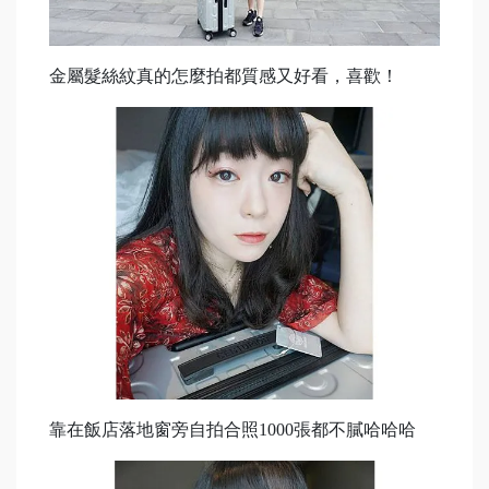
金屬髮絲紋真的怎麼拍都質感又好看，喜歡！
靠在飯店落地窗旁自拍合照1000張都不膩哈哈哈