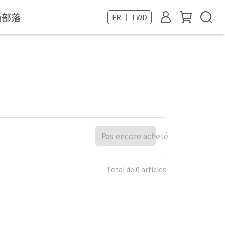
尚部落
FR ｜ TWD
Pas encore acheté
Total de 0 articles