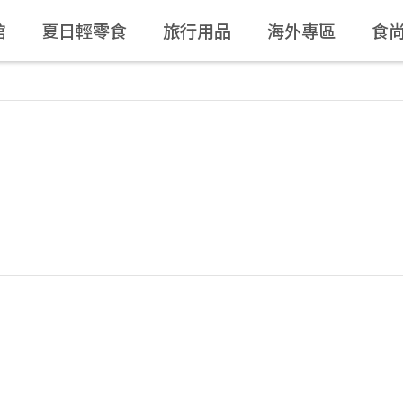
館
夏日輕零食
旅行用品
海外專區
食