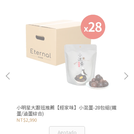
甜不
小明星大跟班推薦【經家味】小混蛋-28包組(鐵
呱吉
蛋/滷蛋綜合)
10
NT$2,990
NT
Agotado