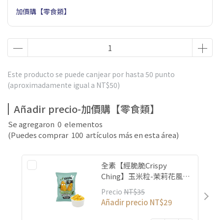
加價購【零食類】
Este producto se puede canjear por hasta
50
punto
(aproximadamente igual a
NT$50
)
Añadir precio-加價購【零食類】
Se agregaron
0
elementos
(Puedes comprar
100
artículos más en esta área)
全素【經脆脆Crispy
Ching】玉米粒-茉莉花風味
單包入
Precio
NT$35
Añadir precio
NT$29