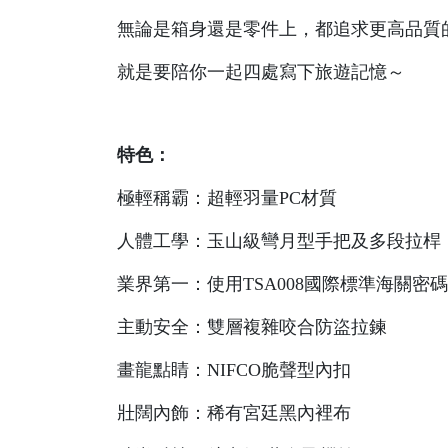
無論是箱身還是零件上，都追求更高品質
就是要陪你一起四處寫下旅遊記憶～
特色：
極輕稱霸：超輕羽量PC材質
人體工學：玉山級彎月型手把及多段拉桿
業界第一：使用TSA008國際標準海關密
主動安全：雙層複雜咬合防盜拉鍊
畫龍點睛：NIFCO脆聲型內扣
壯闊內飾：稀有宮廷黑內裡布