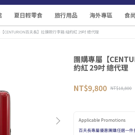
館
夏日輕零食
旅行用品
海外專區
食
【CENTURION百夫長】拉鍊款行李箱 紐約紅 29吋 總代理
團購專屬【CENTU
約紅 29吋 總代理
NT$9,800
NT$18,800
Applicable Promotions
百夫長專屬優惠團購任選一件折$