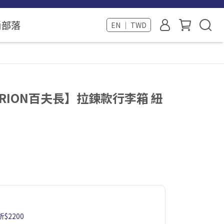
尚部落
EN ｜ TWD
RION百夫長】拉鍊款行李箱 紐
2200