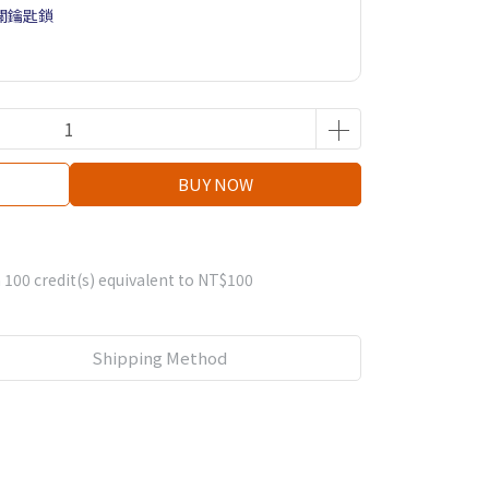
關鑰匙鎖
BUY NOW
m
100
credit(s) equivalent to
NT$100
Shipping Method