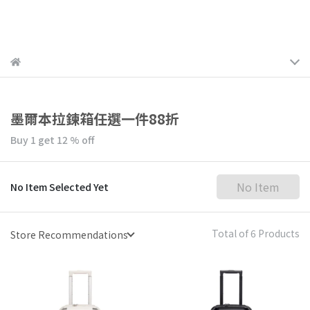
墨爾本拉鍊箱任選一件88折
Buy 1
get
12
% off
No Item
No Item Selected Yet
Total of 6 Products
Store Recommendations