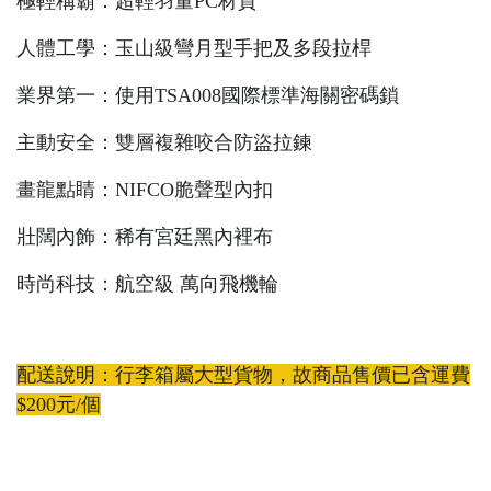
極輕稱霸：超輕羽量PC材質
人體工學：玉山級彎月型手把及多段拉桿
業界第一：使用TSA008國際標準海關密碼鎖
主動安全：雙層複雜咬合防盜拉鍊
畫龍點睛：NIFCO脆聲型內扣
壯闊內飾：稀有宮廷黑內裡布
時尚科技：航空級 萬向飛機輪
配送說明：行李箱屬大型貨物，故商品售價已含運費
$200元/個