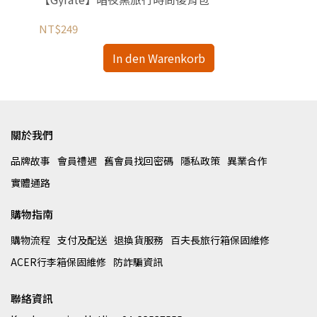
NT$249
NT
In den Warenkorb
關於我們
品牌故事
會員禮遇
舊會員找回密碼
隱私政策
異業合作
實體通路
購物指南
購物流程
支付及配送
退換貨服務
百夫長旅行箱保固維修
ACER行李箱保固維修
防詐騙資訊
聯絡資訊