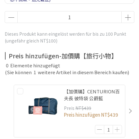
買行李箱贈送優惠券 長期
Dieses Produkt kann eingelöst werden für bis zu
100
Punkt
(ungefähr gleich
NT$100
)
Preis hinzufügen-加價購【旅行小物】
0
Elemente hinzugefügt
(Sie können
1
weitere Artikel in diesem Bereich kaufen)
【加價購】CENTURION百
夫長 彼特袋 公爵藍
Preis
NT$439
Preis hinzufügen
NT$439