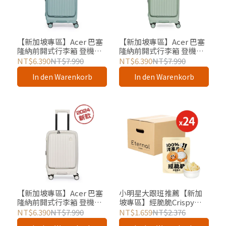
【新加坡專區】Acer 巴塞
【新加坡專區】Acer 巴塞
隆納前開式行李箱 登機箱
隆納前開式行李箱 登機箱
20吋 海岸藍 官方授權
20吋 莊園綠 官方授權
NT$6.390
NT$7.990
NT$6.390
NT$7.990
In den Warenkorb
In den Warenkorb
【新加坡專區】Acer 巴塞
小明星大跟班推薦【新加
隆納前開式行李箱 登機箱
坡專區】經脆脆Crispy
20吋 貝殼白 官方授權
Ching 100%洋蔥脆片-24包
NT$6.390
NT$7.990
NT$1.659
NT$2.376
組