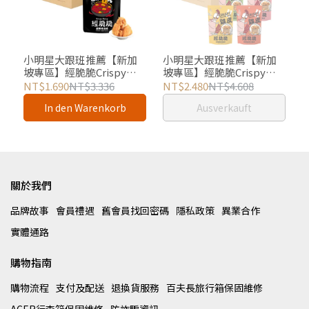
小明星大跟班推薦【新加
小明星大跟班推薦【新加
坡專區】經脆脆Crispy
坡專區】經脆脆Crispy
Ching 老油條餅乾-椒香麻
Ching 酥炸雞皮餅乾-36包
NT$1.690
NT$3.336
NT$2.480
NT$4.608
辣(火鍋/零食必備)-24包組
組
In den Warenkorb
Ausverkauft
關於我們
品牌故事
會員禮遇
舊會員找回密碼
隱私政策
異業合作
實體通路
購物指南
購物流程
支付及配送
退換貨服務
百夫長旅行箱保固維修